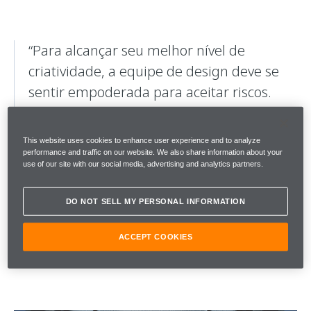
“Para alcançar seu melhor nível de
criatividade, a equipe de design deve se
sentir empoderada para aceitar riscos.
Explorar limites, criar o futuro - não tem a
ver só com ouvir a equipe de pesquisa,
This website uses cookies to enhance user experience and to analyze
mas também ouvir a sua intuição. E
performance and traffic on our website. We also share information about your
use of our site with our social media, advertising and analytics partners.
desenhar com o coração.”
McLaren Automotive
DO NOT SELL MY PERSONAL INFORMATION
Diretor de Design
ACCEPT COOKIES